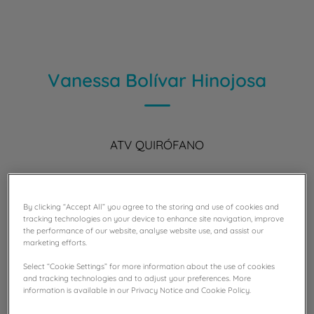
Vanessa Bolívar Hinojosa
ATV QUIRÓFANO
By clicking “Accept All” you agree to the storing and use of cookies and
tracking technologies on your device to enhance site navigation, improve
the performance of our website, analyse website use, and assist our
marketing efforts.
Select “Cookie Settings” for more information about the use of cookies
and tracking technologies and to adjust your preferences. More
information is available in our Privacy Notice and Cookie Policy.